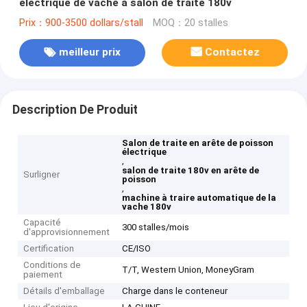
électrique de vache à salon de traite 180v
Prix：900-3500 dollars/stall
MOQ：20 stalles
meilleur prix
Contactez
Description De Produit
Salon de traite en arête de poisson
électrique
,
salon de traite 180v en arête de
Surligner
poisson
,
machine à traire automatique de la
vache 180v
Capacité
300 stalles/mois
d'approvisionnement
Certification
CE/ISO
Conditions de
T/T, Western Union, MoneyGram
paiement
Détails d'emballage
Charge dans le conteneur