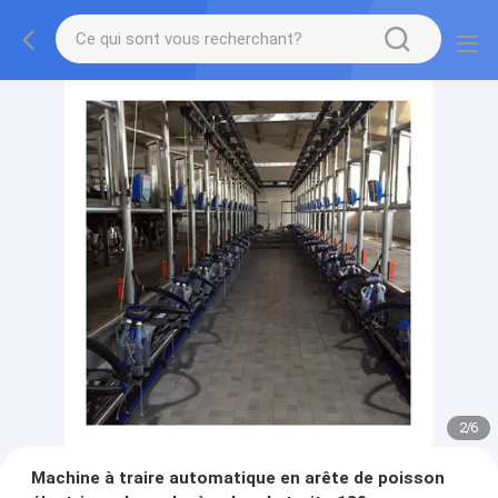
2
/
6
Machine à traire automatique en arête de poisson