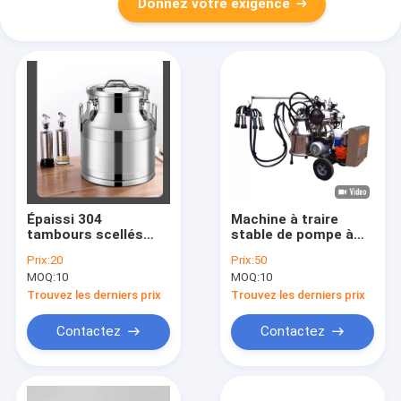
Donnez votre exigence
Épaissi 304
Machine à traire
tambours scellés
stable de pompe à
20L d'acier
vide facile à porter
Prix:
20
Prix:
50
inoxydable pour le
MOQ:
10
MOQ:
10
lait
Trouvez les derniers prix
Trouvez les derniers prix
Contactez
Contactez