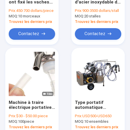
ont fixé les vaches
d'acier inoxydable de
salon de traite en arête de poisson
électriques à la
machines à traire de
Prix:
450-700 dollars/piece
Prix:
900-3500 dollars/stall
machine à traire 20-
chèvre d'exploitation
MOQ:
réservoir de refroidissement du lait
10 morceaux
MOQ:
20 stalles
24 de chèvre/heure
laitière
Trouvez les derniers prix
Trouvez les derniers prix
cuvette animale de boissons
Contactez
Contactez
Grange libre de stalle
Machine de mélangeur de DEMAIN
Serrure principale de vache
Pompe à vide rotatoire de palette
Abris en plastique de veau
Machine à traire
Type portatif
électrique portative
automatique
d'acier inoxydable de
électrique de moteur
Prix:
$30 - $50.00 piece
Prix:
USD500-USD650
chèvre avec la bonne
à essence de
MOQ:
100piece
MOQ:
10 ensembles
évaluation
machine à traire de
vache à chèvre
Trouvez les derniers prix
Trouvez les derniers prix