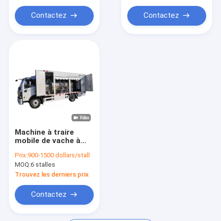
Contactez
Contactez
Machine à traire
mobile de vache à
stations des
Prix:
900-1500 dollars/stall
moutons 6 de chèvre
MOQ:
6 stalles
montée sur véhicule
Trouvez les derniers prix
Contactez