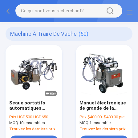
Machine À Traire De Vache
(50)
Seaux portatifs
Manuel électronique
automatiques
de grande de la
électriques de la
ferme 20~24pcs/H
Prix:
USD500-USD650
Prix:
$400.00- $430.00 piece
machine à traire deux
de laiterie machine à
MOQ:
10 ensembles
MOQ:
1 ensemble
de vache à chèvre
traire commerciale
de chèvre
Trouvez les derniers prix
Trouvez les derniers prix