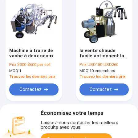
Machine à traire de
la vente chaude
vache à deux seaux
facile actionnent la
petite machine à
Prix:
$300-$600 per set
Prix:
USD180-USD260
traire de vache à
MOQ:
1
MOQ:
10 ensembles
installation laitière
Trouvez les derniers prix
Trouvez les derniers prix
Contactez
Contactez
Économisez votre temps
Laissez-nous contacter les meilleurs
produits avec vous.