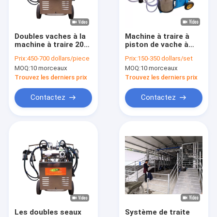
Visite d'usine
Contrôle de qualité
Doubles vaches à la
Machine à traire à
machine à traire 20-
piston de vache à
Contactez-nous
24 de chèvre de
seau simple pour le
Prix:
450-700 dollars/piece
Prix:
150-350 dollars/set
dispositif de pompe
pâturage petit et
MOQ:
10 morceaux
MOQ:
10 morceaux
à vide de
moyen
Nouvelles
seaux/heure
Trouvez les derniers prix
Trouvez les derniers prix
Cas
Contactez
Contactez
machine à traire de vache
Machine à traire portative
machine de pasteurisateur de lait
Boîte de lait d'acier inoxydable
Les doubles seaux
Système de traite