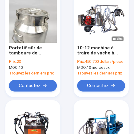
Portatif sûr de
10-12 machine à
tambours de
traire de vache à
transport d'acier
chèvre de chameau
Prix:
20
Prix:
450-700 dollars/piece
inoxydable de la
de Cows/H électrique
MOQ:
10
MOQ:
10 morceaux
catégorie comestible
304
Trouvez les derniers prix
Trouvez les derniers prix
Contactez
Contactez
Maison
Produits
Au sujet de nous