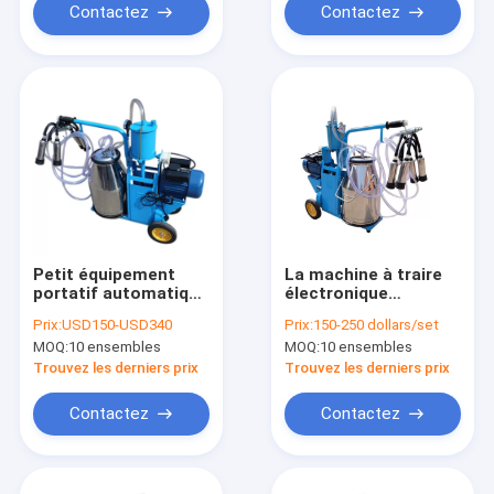
Contactez
Contactez
Petit équipement
La machine à traire
portatif automatique
électronique
mobile d'exploitation
automatique 20-24
Prix:
USD150-USD340
Prix:
150-250 dollars/set
laitière de trayeuse
de pulsateur effraye
MOQ:
10 ensembles
MOQ:
10 ensembles
de la chèvre 25L
des chèvres
Trouvez les derniers prix
Trouvez les derniers prix
Contactez
Contactez