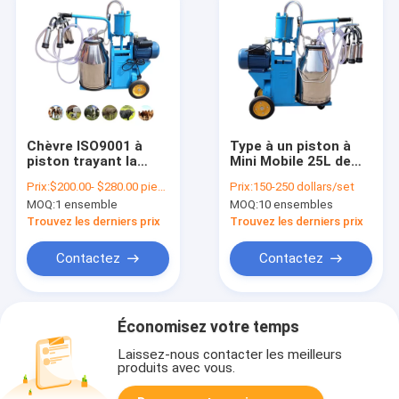
Chèvre ISO9001 à
Type à un piston à
piston trayant la
Mini Mobile 25L de
trayeuse
machine à traire
Prix:
$200.00- $280.00 piece
Prix:
150-250 dollars/set
automatique de
portative
MOQ:
1 ensemble
MOQ:
10 ensembles
chèvre de
automatique de
l'équipement
vache
Trouvez les derniers prix
Trouvez les derniers prix
80*34*83cm
Contactez
Contactez
Économisez votre temps
Laissez-nous contacter les meilleurs
produits avec vous.