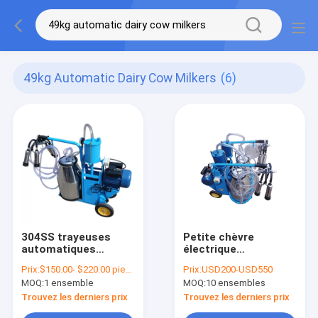
49kg Automatic Dairy Cow Milkers
(6)
304SS trayeuses
Petite chèvre
automatiques
électrique
mobiles de vache
automatique de
Prix:
$150.00- $220.00 piece
Prix:
USD200-USD550
laitière de la machine
vache à machine à
MOQ:
1 ensemble
MOQ:
10 ensembles
à traire 49kg
traire portative
animale de laiterie
Trouvez les derniers prix
Trouvez les derniers prix