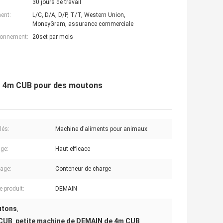
30 jours de travail
ent:
L/C, D/A, D/P, T/T, Western Union,
MoneyGram, assurance commerciale
ionnement:
20set par mois
tit 4m CUB pour des moutons
lés:
Machine d'aliments pour animaux
ge:
Haut efficace
age:
Conteneur de charge
 produit:
DEMAIN
utons
,
 CUB
petite machine de DEMAIN de 4m CUB
,