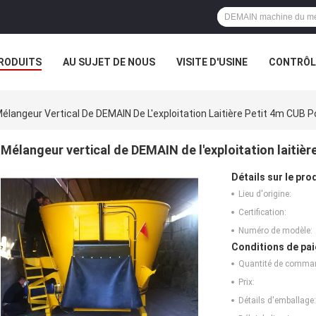
RODUITS
AU SUJET DE NOUS
VISITE D'USINE
CONTRÔLE
élangeur Vertical De DEMAIN De L'exploitation Laitière Petit 4m CUB
Mélangeur vertical de DEMAIN de l'exploitation laiti
Détails sur le prod
Lieu d'origine:
Certification:
Numéro de modèle:
Conditions de pai
Quantité de comma
Prix:
Détails d'emballage: