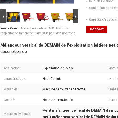
Délai de livraison:
Conditions de paiem
Capacité d'approvis
Image Grand :
Mélangeur vertical de DEMAIN de
Contact
l'exploitation laitière petit 4m CUB pour des moutons
Mélangeur vertical de DEMAIN de l'exploitation laitière pe
description de
Application:
Exploitation d'élevage
Mots-c
caractéristique:
Haut Outpuit
avanta
Mots clés:
Machine de fourrage de ferme
Emball
Qualité:
Norme internationale
Nom de
Petit mélangeur vertical de DEMAIN de mo
Mettre en évidence:
petit mélangeur vertical de DEMAIN de 4m