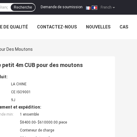
Demande de soumission
Recherche
|
French
 DE QUALITÉ
CONTACTEZ-NOUS
NOUVELLES
CAS
 Pour Des Moutons
ère petit 4m CUB pour des moutons
uit:
LA CHINE
CE ISO9001
9J
ement et expédition:
nde min:
1 ensemble
$8400.00- $610000.00 piece
Conteneur de charge