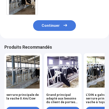
serrure principale de vache à la
largeur 75cm
Continuer
Produits Recommandés
serrure principale de
Grand principal
L'OIN a galvani
la vache 0.4m/Cow
adapté aux besoins
serrure princi
du client de portes
vache à tuyau
d'écluse de bétail à