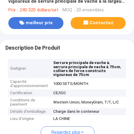
vigoureux de serrure principale de vache à la largeur
75cm
Prix：240-320 dollars/set
MOQ：20 ensembles
meilleur prix
Contactez
Description De Produit
,
Serrure principale de vache à
,
serrure principale de vache à 75cm
Surligner
colliers de force construits
vigoureux de 75cm
Capacité
1000 SETS/MONTH
d'approvisionnement
Certification
CE/ISO
Conditions de
Western Union, MoneyGram, T/T, L/C
paiement
Détails d'emballage
Charge dans le conteneur
Lieu d'origine
LA CHINE
Regardez plus