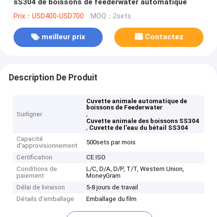
sS304 de boissons de feederwater automatique
Prix：USD400-USD700
MOQ：2sets
meilleur prix
Contactez
Description De Produit
Cuvette animale automatique de
boissons de Feederwater
,
Surligner
Cuvette animale des boissons SS304
,
Cuvette de l'eau du bétail SS304
Capacité
500sets par mois
d'approvisionnement
Certification
CE ISO
Conditions de
L/C, D/A, D/P, T/T, Western Union,
paiement
MoneyGram
Délai de livraison
5-8 jours de travail
Détails d'emballage
Emballage du film