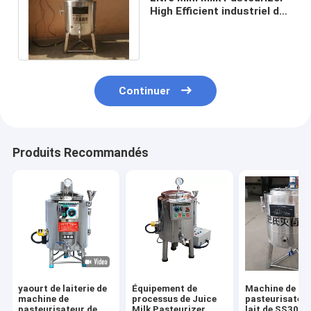
High Efficient industriel de
la maison 100 de chèvre de
veau
Continuer
Produits Recommandés
yaourt de laiterie de
Équipement de
Machine de
machine de
processus de Juice
pasteurisateur
pasteurisateur de
Milk Pasteurizer
lait de SS304 