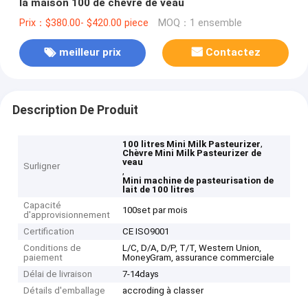
la maison 100 de chèvre de veau
Prix：$380.00- $420.00 piece
MOQ：1 ensemble
meilleur prix
Contactez
Description De Produit
,
100 litres Mini Milk Pasteurizer
Chèvre Mini Milk Pasteurizer de
veau
Surligner
,
Mini machine de pasteurisation de
lait de 100 litres
Capacité
100set par mois
d'approvisionnement
Certification
CE ISO9001
Conditions de
L/C, D/A, D/P, T/T, Western Union,
paiement
MoneyGram, assurance commerciale
Délai de livraison
7-14days
Détails d'emballage
accroding à classer