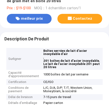
de grain met en boîte 20 litres
Prix：$19-$100
MOQ：1 échantillon carton/1
meilleur prix
Contactez
Description De Produit
Boîtes serrées de lait d'acier
inoxydable d'air
,
Surligner
,
201 boîtes de lait d'acier inoxydable
Le lait de l'acier inoxydable 201 peut
20 litres
Capacité
1000 boîtes de lait par semaine
d'approvisionnement
Certification
CE/ISO
Conditions de
L/C, D/A, D/P, T/T, Western Union,
paiement
MoneyGram, la société
Délai de livraison
7-15 jours de travail
Détails d'emballage
Papier carton