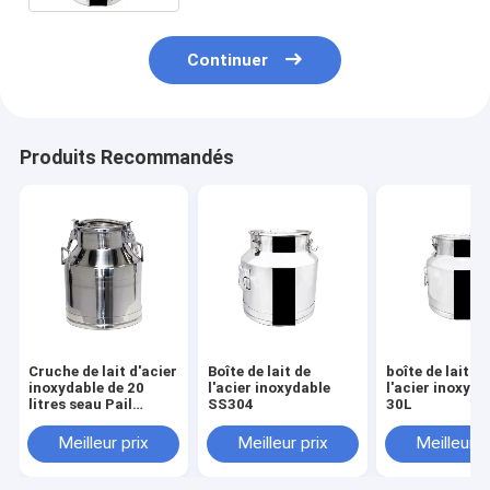
Continuer
Produits Recommandés
Cruche de lait d'acier
Boîte de lait de
boîte de lait de
inoxydable de 20
l'acier inoxydable
l'acier inoxyda
litres seau Pail
SS304
30L
Handle Lid de 5
gallons
Meilleur prix
Meilleur prix
Meilleur p