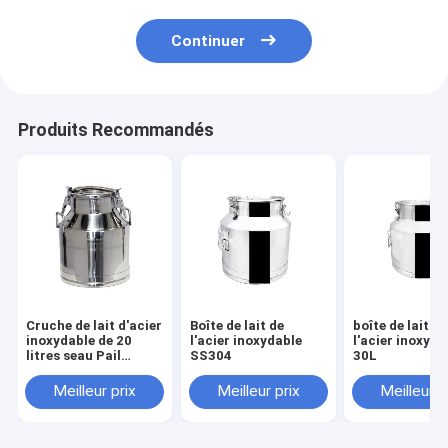
Continuer
Produits Recommandés
Cruche de lait d'acier
Boîte de lait de
boîte de lait de
inoxydable de 20
l'acier inoxydable
l'acier inoxyda
litres seau Pail
SS304
30L
Handle Lid de 5
gallons
Meilleur prix
Meilleur prix
Meilleur p