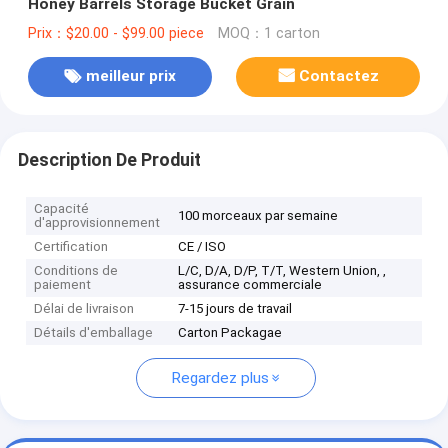
Honey Barrels Storage Bucket Grain
Prix：$20.00 - $99.00 piece
MOQ：1 carton
meilleur prix
Contactez
Description De Produit
Capacité
100 morceaux par semaine
d'approvisionnement
Certification
CE / ISO
Conditions de
L/C, D/A, D/P, T/T, Western Union, ,
paiement
assurance commerciale
Délai de livraison
7-15 jours de travail
Détails d'emballage
Carton Packagae
Regardez plus