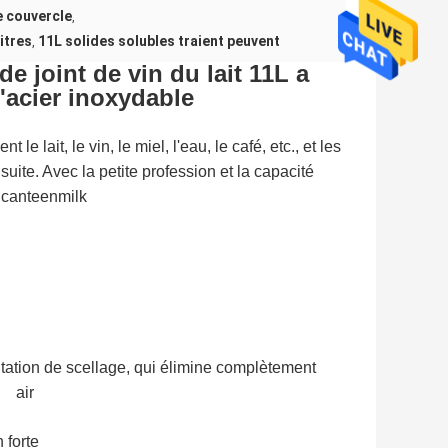
e couvercle
,
itres
11L solides solubles traient peuvent
,
e joint de vin du lait 11L a
d'acier inoxydable
 le lait, le vin, le miel, l'eau, le café, etc., et les
suite. Avec la petite profession et la capacité
e canteenmilk
en boîte lait le lait d'en boîte en
'en boîte en boîte lait le lait d'en boîte en boîte lait le lait d'en boîte
'en boîte en boîte lait le lait d'en boîte en boîte lait le lait d'en boîte
entation de scellage, qui élimine complètement
air
t d'
en boîte lait le lait d'en boîte en boîte lait le lait d'en boîte
 forte