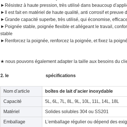
►Résistez à haute pression, très utilisé dans beaucoup d'appli
►Il est fait en matériel de haute qualité, anti corrosif et preuve
►Grande capacité superbe, très utilisé, qui économise, effica
►Poignée stable, poignée flexible et allégeant le travail, confor
stable
►Renforcez la poignée, renforcez la poignée, et fixez la poign
le lait en boîte lait le lait d'en boîte en boîte lait le lait d'en boîte en boîte lait le lait d
en boîte lait la boîte
★ nous pouvons également adapter la taille aux besoins du clie
en boîte lait la boîte lait d'en boîte
2.
le
spécifications
lait d'en boîte de lait de
en boîte lait le lait d'en boîte en bo
le lait d'en boîte en boîte lait la boîte lait d'en boîte
Nom d'article
boîtes de lait d'acier inoxydable
Capacité
5L, 6L, 7L, 8L, 9L
, 10L, 11L, 14L, 18L
Matériel
Solides solubles 304 ou SS201
Emballage
L'emballage régulier ou dépend des exig