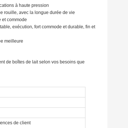
cations à haute pression
 de rouille, avec la longue durée de vie
ce et commode
table, exécution, fort commode et durable, fin et
ée meilleure
'en boîte en boîte lait le lait d'en boîte en boîte lait le lait d'en boîte
nt de boîtes de lait selon vos besoins que
le lait
îte lait le lait d'en boîte en boîte lait le lait d'en boîte en boîte lait
ences de client