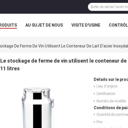
RODUITS
AU SUJET DE NOUS
VISITE D'USINE
CONTRÔLE
ockage De Ferme De Vin Utilisent Le Conteneur De Lait D'acier Inoxyda
Le stockage de ferme de vin utilisent le conteneur de 
11 litres
Détails sur le prod
Lieu d'origine:
Certification:
Numéro de modèle:
Conditions de pai
Quantité de comma
Prix: