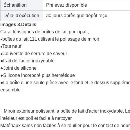
Échantillon
Prélevez disponible
Délai d'exécution
30 jours après que dépôt reçu
images 3.Details
Caractéristiques de boîtes de lait principal ;
boîtes du lait 11L utilisant le polissage de miroir
●
Tout neuf
●
Couvercle de serrure de saveur
●
●Fait de l'acier inoxydable
●Joint de silicone
●Silicone incorporé plus hermétique
●La boîte d'une seule pièce avec le fond et le dessus suppléme
ensemble
le lait en boîte lait le lait d'en boîte en boîte lait le lait d'en boîte en boîte lait le lait d
en boîte lait la boîte
Miroir extérieur polissant la boîte de lait d'acier inoxydable.
►
intérieur est poli et facile à nettoyer
Matériaux sains non faciles à se rouiller pour le contact de nourr