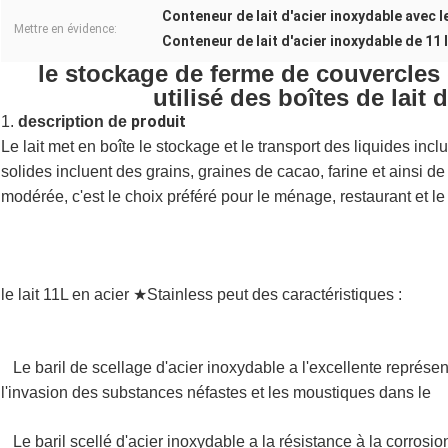
Conteneur de lait d'acier inoxydable avec l
Mettre en évidence:
Conteneur de lait d'acier inoxydable de 11 l
le stockage de ferme de couvercles d
utilisé des boîtes de lait 
produit
1.
description de
Le lait met en boîte le stockage et le transport des liquides incluent
solides incluent des grains, graines de cacao, farine et ainsi de 
modérée, c'est le choix préféré pour le ménage, restaurant et l
boîte lait la boîte lait d'en boîte
le lait en boîte lait le lait d'en boîte en boîte lait le lait d'en boîte en boîte lait le lait d
en boîte lait le lait d'en boîte en boîte lait la boîte
le lait 11L en acier ★Stainless peut des caractéristiques :
le lait en boîte lait le lait d'en boîte en boîte lait le lait d'en boîte en boîte lait le lait d
en boîte lait le lait d'en boîte en boîte lait la boîte
Le baril de scellage d'acier inoxydable a l'excellente représ
►
l'invasion des substances néfastes et les moustiques dans le
lai
en boîte lait la boîte lait d'en boîte
Le baril scellé d'acier inoxydable a la résistance à la corrosion
►