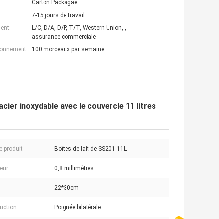
Carton Packagae
7-15 jours de travail
ent:
L/C, D/A, D/P, T/T, Western Union, ,
assurance commerciale
ionnement:
100 morceaux par semaine
acier inoxydable avec le couvercle 11 litres
 produit:
Boîtes de lait de SS201 11L
eur:
0,8 millimètres
22*30cm
uction:
Poignée bilatérale