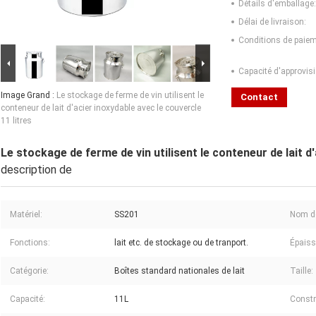
Détails d'emballage:
Délai de livraison:
Conditions de paiem
Capacité d'approvis
Image Grand :
Le stockage de ferme de vin utilisent le
Contact
conteneur de lait d'acier inoxydable avec le couvercle
11 litres
Le stockage de ferme de vin utilisent le conteneur de lait d'
description de
Matériel:
SS201
Nom de
Fonctions:
lait etc. de stockage ou de tranport.
Épaiss
Catégorie:
Boîtes standard nationales de lait
Taille:
Capacité:
11L
Constr