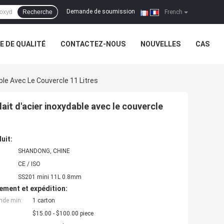
Demande de soumission
Recherche
|
French
 DE QUALITÉ
CONTACTEZ-NOUS
NOUVELLES
CAS
ble Avec Le Couvercle 11 Litres
lait d'acier inoxydable avec le couvercle
uit:
SHANDONG, CHINE
CE / ISO
SS201 mini 11L 0.8mm
ement et expédition:
nde min:
1 carton
$15.00 - $100.00 piece