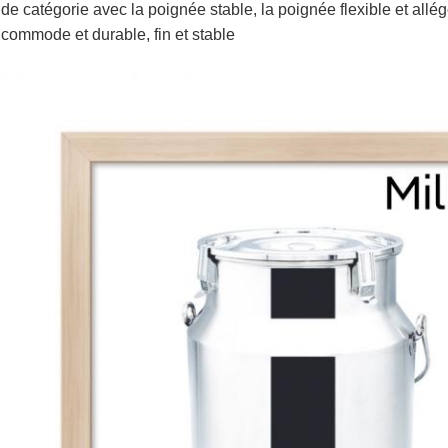
de catégorie avec la poignée stable, la poignée flexible et allégea
commode et durable, fin et stable
le lait en boîte lait la boîte lait d'en boîte